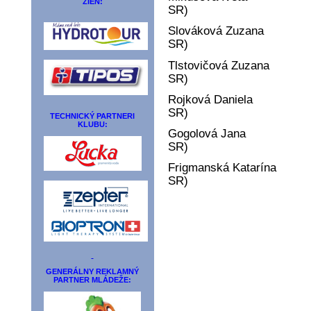
ŽIEN:
SR)
Slováková Zuzana
SR)
Tlstovičová Zuzana
SR)
Rojková Daniela
SR)
TECHNICKÝ PARTNERI
KLUBU:
Gogolová Jana
SR)
Frigmanská Katarína
SR)
GENERÁLNY REKLAMNÝ
PARTNER MLÁDEŽE: