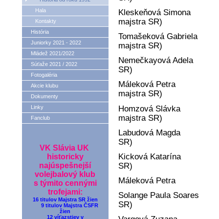
Hala
Kleskeňová Simona
majstra SR)
Kontakty
História
Tomašeková Gabriela
Juniorky 2021 - 2022
majstra SR)
Mládež 2021/2022
Nemečkayová Adela
Súťaže 2021 / 2022
SR)
Fotogaléria
Máleková Petra
Akcie klubu
majstra SR)
Dokumenty
Homzová Slávka
Linky
majstra SR)
Fanclub
Labudová Magda
SR)
VK Slávia UK
Kicková Katarína
historicky
SR)
najúspešnejší
volejbalový klub
Máleková Petra
s týmito cennými
trofejami:
Solange Paula Soares
16 titulov Majstra SR žien
SR)
9 titulov Majstra ČSFR
žien
12 víťazstiev v