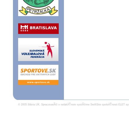
© 2005 Slávia UK.
SpracovanĂ© v redakÄŤnom systĂ©me SwiftSite spoloÄŤnosti ELET sy