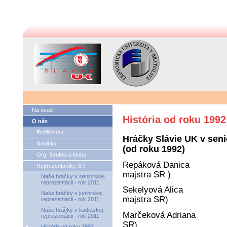
Na úvod
História od roku 1992
O nás
Profil klubu
Hráčky Slávie UK v seni
Novinky
(od roku 1992)
Org. štruktúra klubu
Repáková Danica
Reprezentantky SR
majstra SR )
Naše hráčky v seniorskej
reprezentácii - rok 2011
Sekelyová Alica
Naše hráčky v juniorskej
majstra SR)
reprezentácii - rok 2011
Naše hráčky v kadetskej
Marčeková Adriana
reprezentácii - rok 2011
SR)
História od roku 1992