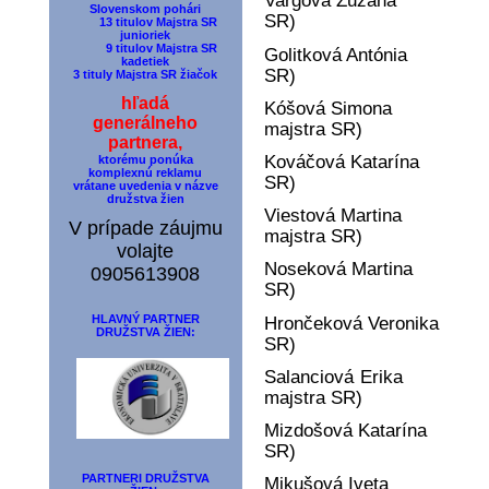
Vargová Zuzana
Slovenskom pohári
SR)
13 titulov Majstra SR
junioriek
9 titulov Majstra SR
Golitková Antónia
kadetiek
SR)
3 tituly Majstra SR žiačok
hľadá
Kóšová Simona
generálneho
majstra SR)
partnera,
Kováčová Katarína
ktorému ponúka
komplexnú reklamu
SR)
vrátane uvedenia v názve
družstva žien
Viestová Martina
V prípade záujmu
majstra SR)
volajte
Noseková Martina
0905613908
SR)
HLAVNÝ PARTNER
Hrončeková Veronika
DRUŽSTVA ŽIEN:
SR)
Salanciová Erika
majstra SR)
Mizdošová Katarína
SR)
PARTNERI DRUŽSTVA
Mikušová Iveta